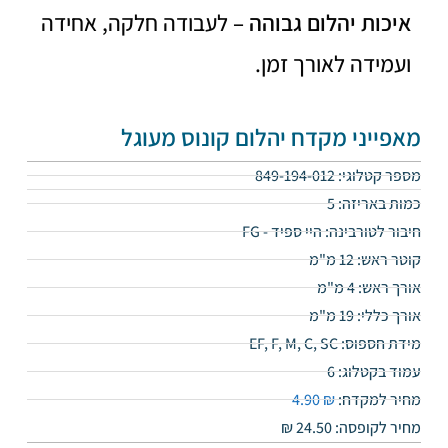
איכות יהלום גבוהה –
לעבודה חלקה, אחידה
ועמידה לאורך זמן.
מאפייני מקדח יהלום קונוס מעוגל
מספר קטלוגי: 849-194-012
כמות באריזה: 5
חיבור לטורבינה: היי ספיד - FG
קוטר ראש: 12 מ"מ
אורך ראש: 4 מ"מ
אורך כללי: 19 מ"מ
מידת חספוס: EF, F, M, C, SC
עמוד בקטלוג: 6
מחיר למקדח:
₪
4.90
מחיר לקופסה: 24.50
₪