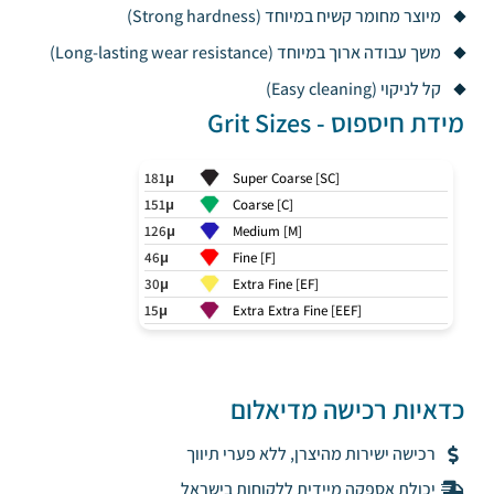
מיוצר מחומר קשיח במיוחד (Strong hardness)
משך עבודה ארוך במיוחד (Long-lasting wear resistance)
קל לניקוי (Easy cleaning)
מידת חיספוס - Grit Sizes
181μ
Super Coarse [SC]
151μ
Coarse [C]
126μ
Medium [M]
46μ
Fine [F]
30μ
Extra Fine [EF]
15μ
Extra Extra Fine [EEF]
כדאיות רכישה מדיאלום
רכישה ישירות מהיצרן, ללא פערי תיווך
יכולת אספקה מיידית ללקוחות בישראל