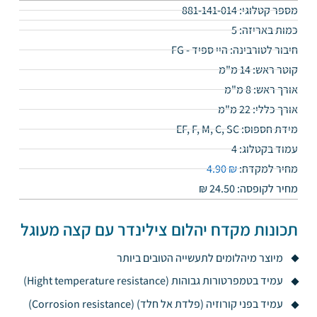
מספר קטלוגי: 881-141-014
כמות באריזה: 5
חיבור לטורבינה: היי ספיד - FG
קוטר ראש: 14 מ"מ
אורך ראש: 8 מ"מ
אורך כללי: 22 מ"מ
מידת חספוס: EF, F, M, C, SC
עמוד בקטלוג: 4
מחיר למקדח:
₪
4.90
מחיר לקופסה: 24.50
₪
תכונות מקדח יהלום צילינדר עם קצה מעוגל
מיוצר מיהלומים לתעשייה הטובים ביותר
עמיד בטמפרטורות גבוהות (Hight temperature resistance)
עמיד בפני קורוזיה (פלדת אל חלד) (Corrosion resistance)