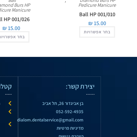
Ball
,
Diamond Burs HP
amond Burs HP
Pedicure Manicure
icure Manicure
Ball HP 001/010
ll HP 001/026
₪
15.00
₪
15.00
בחר אפשרויות
בחר אפשרויות
יצירת קשר:
קטלו
בן אביגדור 26, תל אביב
G
P
052-592-4935
e
dialom.dentalservice@gmail.com
מדיניות פרטיות
e
הצהרת נגישות
ק