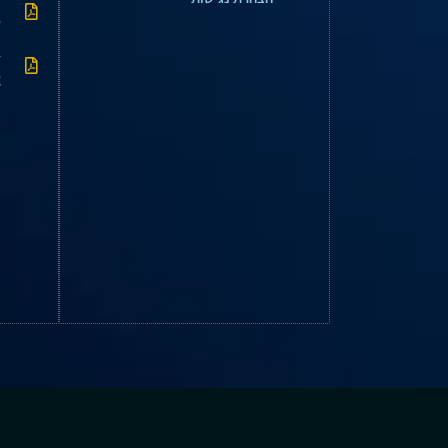
ד
l
g