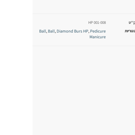
''ט
HP 001-008
גוריות
Pedicure
Diamond Burs HP
Ball
Ball
,
,
,
Manicure