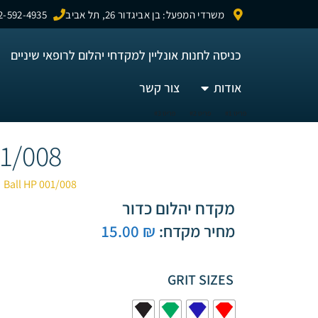
לתוכן
משרדי המפעל: בן אביגדור 26, תל אביב
2-592-4935
כניסה לחנות אונליין למקדחי יהלום לרופאי שיניים
אודות
צור קשר
פריט #1
פריט #2
פריט #3
01/008
Ball HP 001/008
מקדח יהלום כדור
מחיר מקדח:
₪
15.00
GRIT SIZES