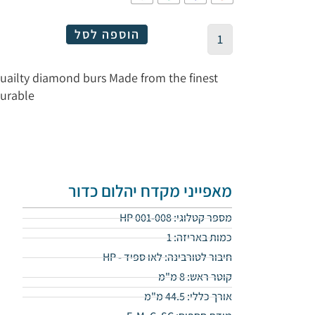
הוספה לסל
quailty diamond burs Made from the finest
durable
מאפייני מקדח יהלום כדור
מספר קטלוגי: HP 001-008
כמות באריזה: 1
חיבור לטורבינה: לאו ספיד - HP
קוטר ראש: 8 מ"מ
אורך כללי: 44.5 מ"מ