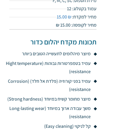
מידת חספוס: F, M, C, SC
עמוד בקטלוג: 12
מחיר למקדח:
₪
15.00
מחיר לקופסה: 15.00
₪
תכונות מקדח יהלום כדור
מיוצר מיהלומים לתעשייה הטובים ביותר
עמיד בטמפרטורות גבוהות (Hight temperature
resistance)
עמיד בפני קורוזיה (פלדת אל חלד) (Corrosion
resistance)
מיוצר מחומר קשיח במיוחד (Strong hardness)
משך עבודה ארוך במיוחד (Long-lasting wear
resistance)
קל לניקוי (Easy cleaning)