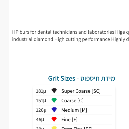
HP burs for dental technicians and laboratories Hige 
industrial diamond High cutting performance Highly 
מידת חיספוס - Grit Sizes
181μ
Super Coarse [SC]
151μ
Coarse [C]
126μ
Medium [M]
46μ
Fine [F]
30μ
Extra Fine [EF]